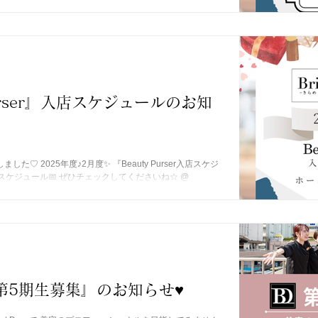
れぞれBeauty Purserが入店します❣...
Purser』入店スケジュールのお知
た♡ 2025年度♪2月度✨ 『Beauty Purser入店スケジ
中♪ スケジュール📅 ぜひチェックしてくださいね☆ @
 インスタプロフィールにも...
ays『第5期生募集』のお知らせ♥