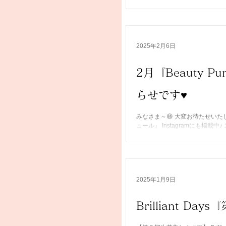
モール名取・ イオンモール新利府に そ
2025年2月6日
2月『Beauty 
らせです♥
みなさま～😆 大変お待たせいたしまし
ュール』 Instagramにも掲載
cosme.concierge.se ndai
2025年1月9日
Brilliant D