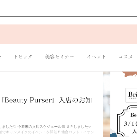
r
トピック
美容セミナー
イベント
コスメ
Mineeco
入店情報
入店情報
ホームページ
)『Beauty Purser』入店のお知
たしました♡ 今週末の入店スケジュール📅 ＵＰしました✨
は ３店舗でキャンメイクのイベントを開催❣ 仙台ロフト・イオン