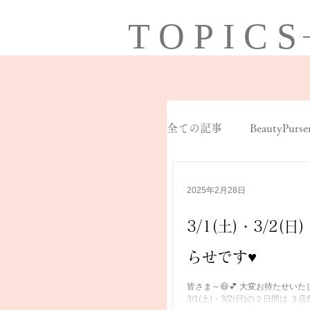
TOPICS
全ての記事
BeautyPurse
野々島ラベンダー
2025年2月28日
3/1(土)・3/2(日
らせです♥
皆さま～😆💕 大変お待たせい
3/1(土)・3/2(日)の２日間