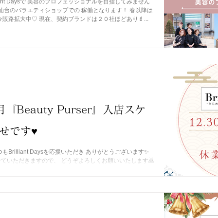
iant Daysで 美容のプロフェッショナルを目指してみません
に仙台のバラエティショップでの 稼働となります！ 春以降は
販路拡大中♡ 現在、契約ブランドは２０社ほどあり💄...
Beauty Purser』入店スケ
せです♥
rilliant Daysを応援いただき ありがとうございます✨
ていただきますので、 どうぞよろしくお願いいたします🙇
)～ 2025年1月3日(金)...