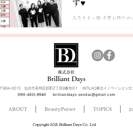
す♥
みなさま〜😆 大変お待たせい
年度♪6月度✨ 『beauty pu
ホームページにUPしましたぁ
🗓・・・→ チェック ぜ
ね☆ @cosme.concierge.sendai.
​株式会社
Brilliant Days
〒984-0015 仙台市若林区卸町2丁目9番地の1 INTILAQ東北イノベーション
090-4951-8940
brilliantdays.sendai@gmail.com
ABOUT
BeautyPurser
TOPICS
​Copyright 2021. Brilliant Days Co,. Ltd.