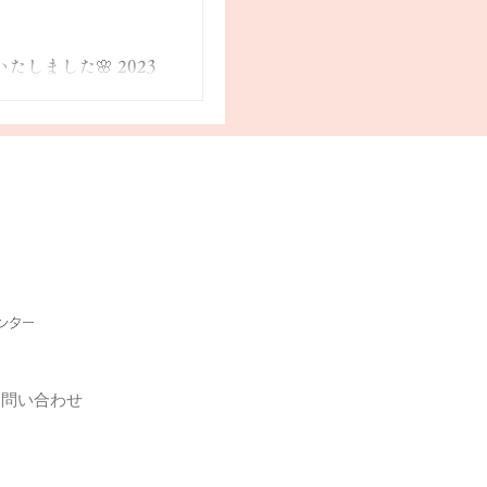
たしました🌸 2023
rser入店スケジュール』
♪ スケジュール
ひチェックしてください
..
センター
お問い合わせ