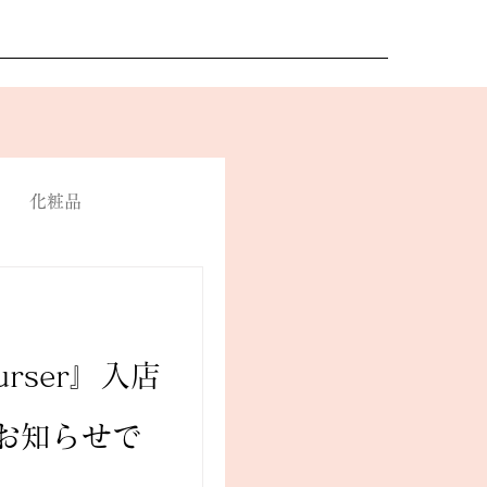
化粧品
ページ
urser』入店
お知らせで