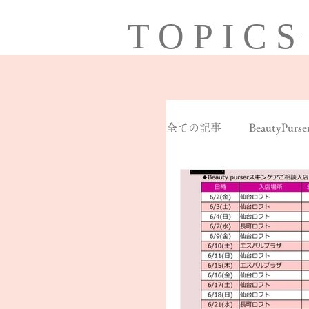
TOPICS
全ての記事
BeautyPurse
SDGs
野々島ラベ