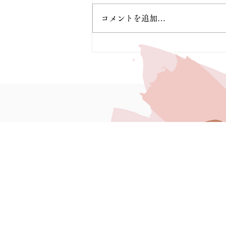
コメントを追加…
8月『Beauty Purser』入店
スケジュールのお知らせです
♥