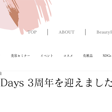
TOP
ABOUT
BeautyP
ク
美容セミナー
イベント
コスメ
化粧品
SDGs
日
報
ホームページ
ant Days 3周年を迎えまし