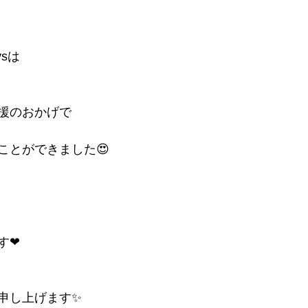
ysは
援のおかげで
ことができました😍
す❤
申し上げます✨