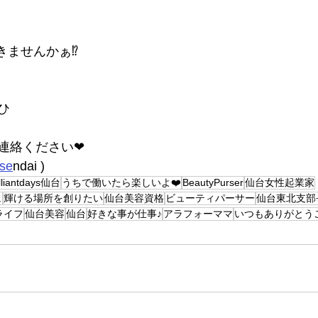
きませんかぁ⁉
ひ
にご連絡ください❤
.se
ndai )
illiantdays仙台
うちで働いたら楽しいよ❤️
BeautyPurser
仙台女性起業家
ュ
輝ける場所を創りたい
仙台美容資格
ビューティパーサー
仙台東北支部
ライフ
仙台美容
仙台
好きな事が仕事♪
アラフォーママ
いつもありがとう