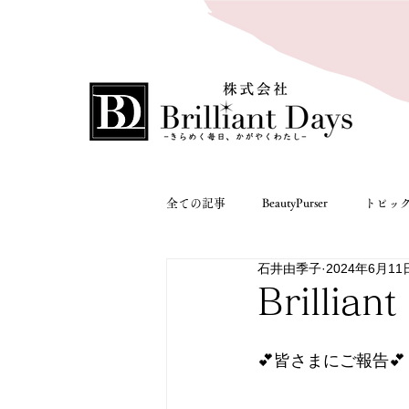
全ての記事
BeautyPurser
トピッ
石井由季子
2024年6月11
Mineeco
入店情報
入店情
Brilli
💕皆さまにご報告💕