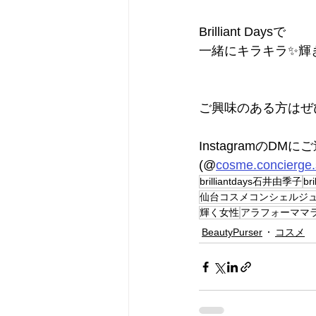
Brilliant Daysで
一緒にキラキラ✨輝
ご興味のある方はぜ
InstagramのDM
(@
cosme.concierge
brilliantdays石井由季子
br
仙台コスメコンシェルジ
輝く女性
アラフォーママ
BeautyPurser
コスメ