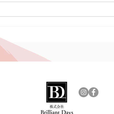
7月『Beauty Purser』入店
6月『
スケジュールのお知らせです
スケ
♥
♥
​株式会社
Brilliant Days