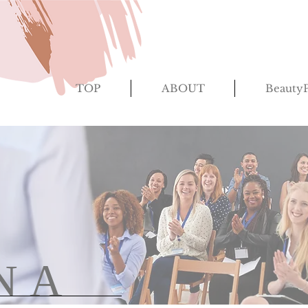
TOP
ABOUT
BeautyP
NA