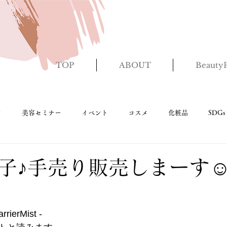
TOP
ABOUT
BeautyP
ク
美容セミナー
イベント
コスメ
化粧品
SDGs
報
ホームページ
子♪手売り販売しまーす
ierMist - 