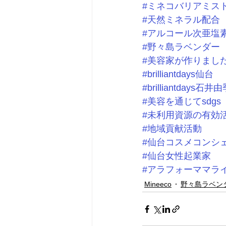
#ミネコバリアミス
#天然ミネラル配合
#アルコール次亜塩
#野々島ラベンダー
#美容家が作りまし
#brilliantdays仙台
#brilliantdays石井
#美容を通じてsdgs
#未利用資源の有効
#地域貢献活動
#仙台コスメコンシ
#仙台女性起業家
#アラフォーママラ
Mineeco
野々島ラベン