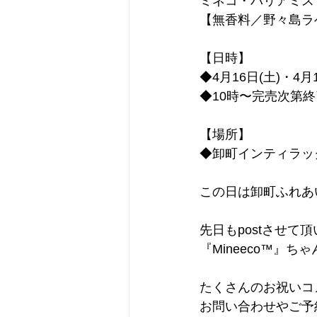
ミネコ・バリアミス
【無香料／野々島ラ
【日時】
◆4月16日(土)・4月1
◆10時〜完売次第終
【場所】
◆卸町インティラッ
この日は卸町ふれあ
先日もpostさせて頂
『Mineeco™』ち
たくさんのお祝いコ
お問い合わせやご予