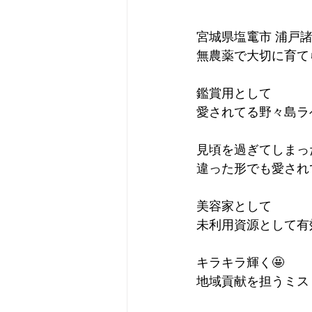
宮城県塩竃市 浦戸
無農薬で大切に育て
​鑑賞用として
愛されてる野々島ラ
見頃を過ぎてしまっ
違った形でも愛され
美容家として
未利用資源として有
キラキラ輝く🤩
地域貢献を担うミス