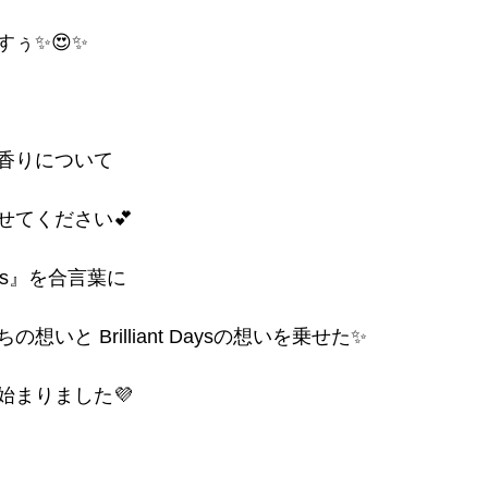
ぅ✨😍✨
香りについて
せてください💕
s』を合言葉に
いと Brilliant Daysの想いを乗せた✨
始まりました💜