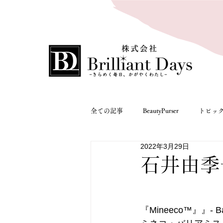
全ての記事
BeautyPurser
トピッ
2022年3月29日
Mineeco
入店情報
入店情
石井由季
『Mineeco™』』- Barr