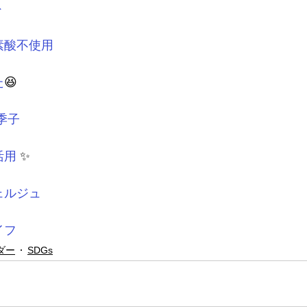
ト
素酸不使用
た
😆
由季子
活用
 ✨
ェルジュ
イフ
ダー
SDGs