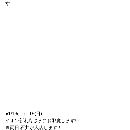
す！
●1/18(土)、19(日)
イオン新利府さまにお邪魔します♡
※両日 石井が入店します！