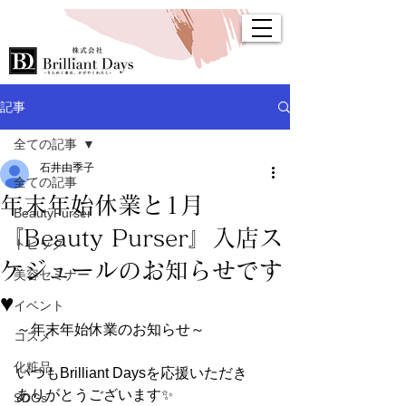
記事
全ての記事
石井由季子
全ての記事
年末年始休業と1月
BeautyPurser
『Beauty Purser』入店ス
トピック
ケジュールのお知らせです
美容セミナー
♥
イベント
～年末年始休業のお知らせ～
コスメ
化粧品
いつもBrilliant Daysを応援いただき
ありがとうございます✨
SDGs