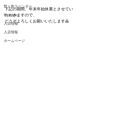
野々島ラベンダー
下記の期間、年末年始休業とさせてい
Mineeco
ただきますので、
どうぞよろしくお願いいたします🙇
入店情報
入店情報
ホームページ